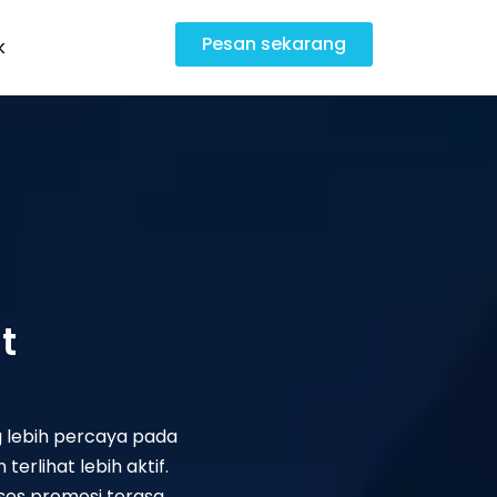
Pesan sekarang
k
t
g lebih percaya pada
erlihat lebih aktif.
ses promosi terasa