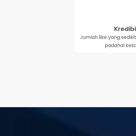
Kredib
Jumlah like yang sedi
padahal kes