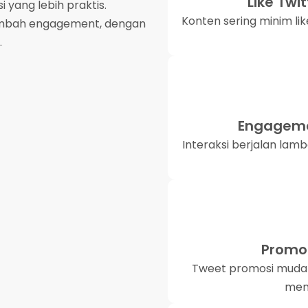
Like Twi
 yang lebih praktis.
Konten sering minim lik
ambah engagement, dengan
.
Engageme
Interaksi berjalan lam
Promos
Tweet promosi mudah
menj