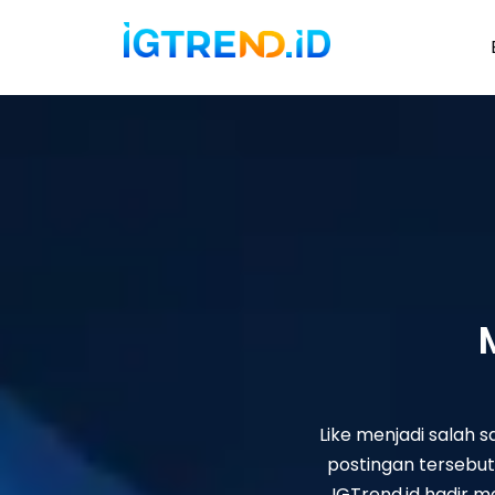
Lompat
ke
konten
Like menjadi salah 
postingan tersebut.
IGTrend.id hadir 