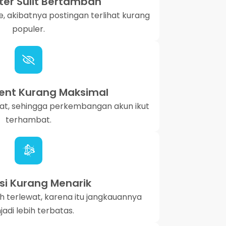
tter Sulit Bertambah
e, akibatnya postingan terlihat kurang
populer.
nt Kurang Maksimal
bat, sehingga perkembangan akun ikut
terhambat.
i Kurang Menarik
 terlewat, karena itu jangkauannya
adi lebih terbatas.