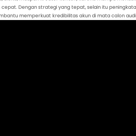
 cepat. Dengan strategi yang tepat, selain itu peningkat
bantu memperkuat kredibilitas akun di mata calon audi