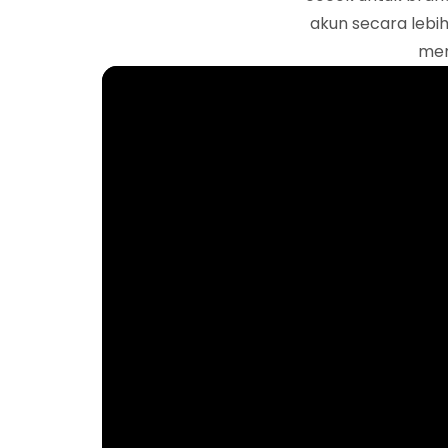
akun secara lebih
mem