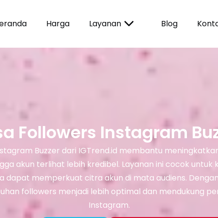
eranda
Harga
Layanan
Blog
Kont
a Followers Instagram Bu
nstagram Buzzer dari IGTrend.id membantu meningkatkan
ga akun terlihat lebih kredibel. Layanan ini cocok untuk
a dapat memperkuat citra akun di mata audiens. Dengan 
mbuhan followers menjadi lebih optimal dan mendukung 
Instagram.