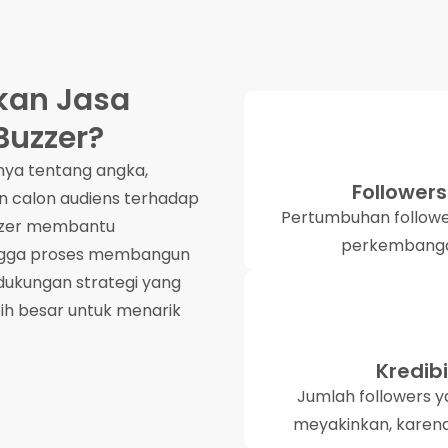
an Jasa
Buzzer?
nya tentang angka,
Follower
 calon audiens terhadap
Pertumbuhan follower
uzzer membantu
perkembanga
ngga proses membangun
n dukungan strategi yang
ebih besar untuk menarik
Kredib
Jumlah followers 
meyakinkan, karena 