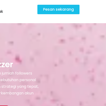
Pesan sekarang
ak
zzer
 jumlah followers
 kebutuhan personal
strategi yang tepat,
perkembangan akun