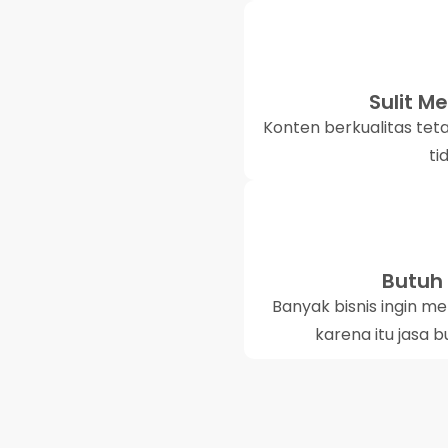
Sulit M
Konten berkualitas teta
ti
Butuh 
Banyak bisnis ingin 
karena itu jasa b