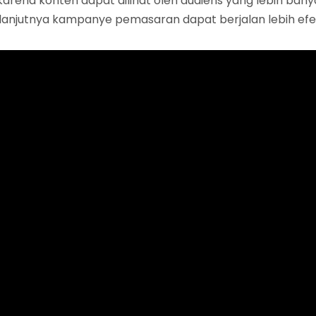
, karena konten dapat dilihat oleh audiens yang lebih ban
lanjutnya kampanye pemasaran dapat berjalan lebih efekt