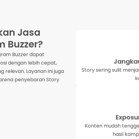
an Jasa
m Buzzer?
gram Buzzer dapat
Jangkau
i dengan lebih cepat,
Story sering sulit menj
 relevan. Layanan ini juga
k
karena penyebaran Story
Exposu
Konten mudah tenggel
hasil kam