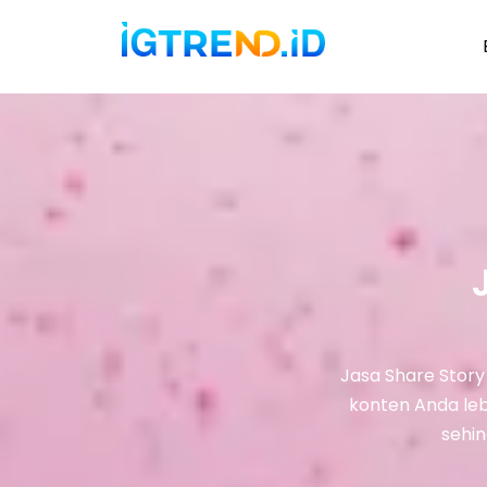
Lompat
ke
konten
Jasa Share Stor
konten Anda lebi
sehi