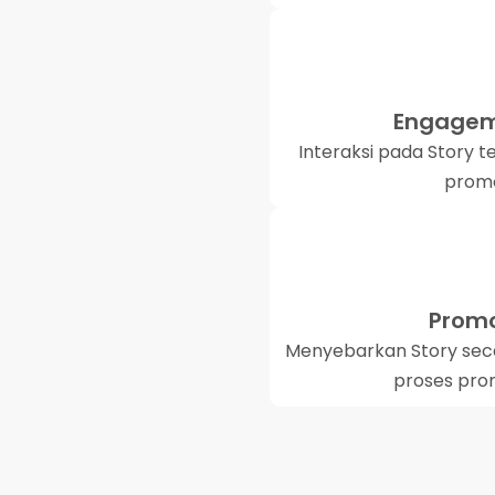
Engageme
Interaksi pada Story t
promo
Promo
Menyebarkan Story sec
proses prom