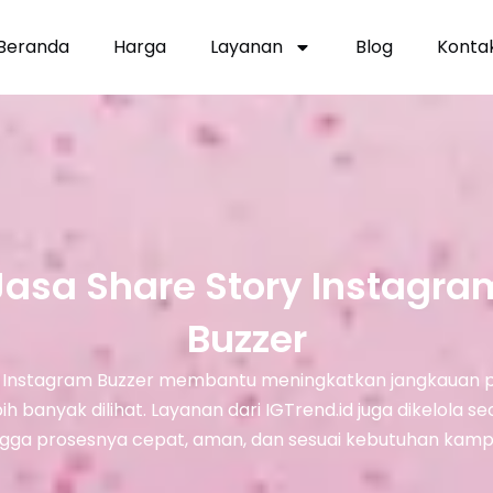
Beranda
Harga
Layanan
Blog
Konta
Jasa Share Story Instagra
Buzzer
y Instagram Buzzer membantu meningkatkan jangkauan p
h banyak dilihat. Layanan dari IGTrend.id juga dikelola se
ngga prosesnya cepat, aman, dan sesuai kebutuhan kamp