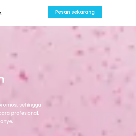
Pesan sekarang
k
m
romosi, sehingga
cara profesional,
anye.